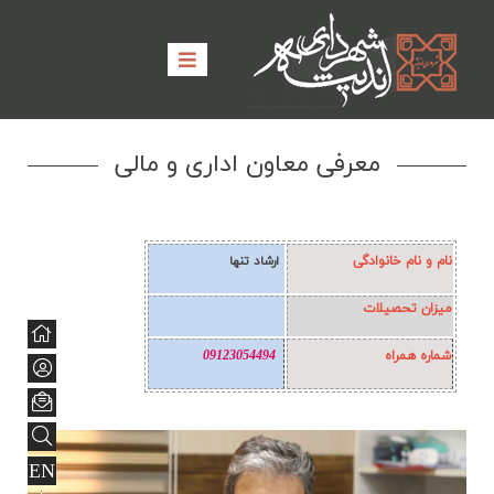
معرفی معاون اداری و مالی
نام و نام خانوادگی
ارشاد تنها
میزان تحصیلات
شماره همراه
09123054494
EN