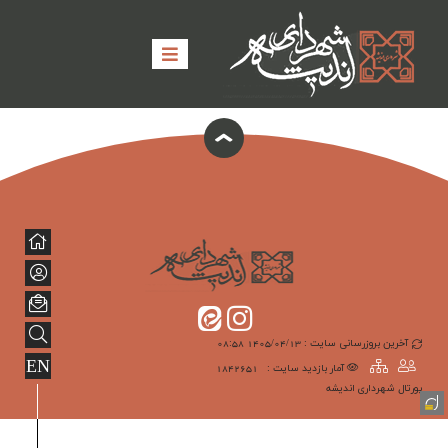
آخرین بروزرسانی سایت : 1405/04/13 08:58
EN
آمار بازدید سایت :
1842651
پورتال شهرداری انديشه