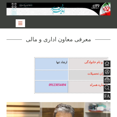
معرفی معاون اداری و مالی
نام و نام خانوادگی
ارشاد تنها
میزان تحصیلات
شماره همراه
09123054494
FA